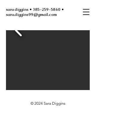
sara diggins • 385-259-5860 •
sara.diggins99@gmail.com
© 2024 Sara Diggins